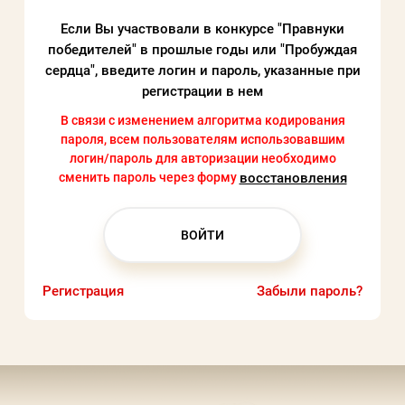
Если Вы участвовали в конкурсе "Правнуки
Заполняя данную форму вы соглашаетесь с
победителей" в прошлые годы или "Пробуждая
политикой конфиденциальности
сердца", введите логин и пароль, указанные при
сайта
регистрации в нем
В связи с изменением алгоритма кодирования
пароля, всем пользователям использовавшим
ВОЙТИ
логин/пароль для авторизации необходимо
сменить пароль через форму
воcстановления
Регистрация
Забыли пароль?
Регистрация
Забыли пароль?